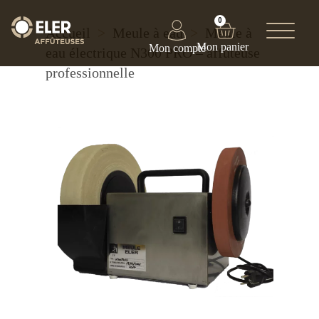
0
Accueil
>
Meule à eau
>
Meule à
eau électrique N300 PRO – affûteuse
professionnelle